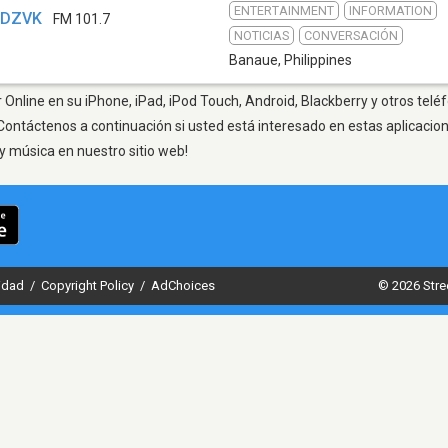
ENTERTAINMENT
INFORMATION
- DZVK
FM 101.7
NOTICIAS
CONVERSACIÓN
Banaue
,
Philippines
Online en su iPhone, iPad, iPod Touch, Android, Blackberry y otros teléf
Contáctenos a continuación si usted está interesado en estas aplicaci
y música en nuestro sitio web!
cidad
/
Copyright Policy
/
AdChoices
© 2026 Stre