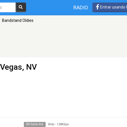
RADIO
Entrar usando
Bandstand Oldies
 Vegas, NV
30 tune ins
Web
-
128Kbps