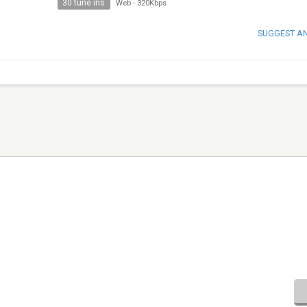
30 tune ins
Web
-
320Kbps
SUGGEST A