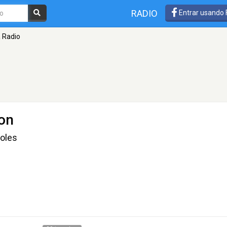
RADIO
Entrar usando
a Radio
on
holes