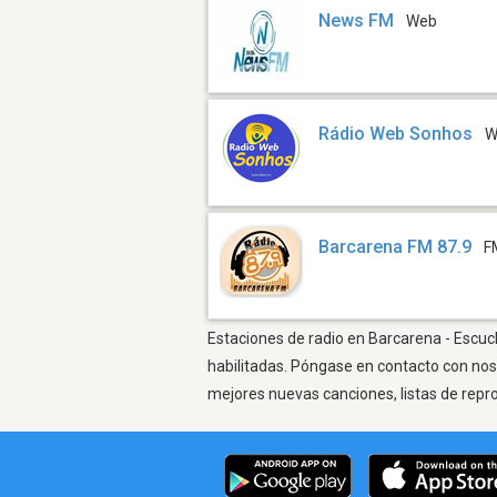
News FM
Web
Rádio Web Sonhos
W
Barcarena FM 87.9
F
Estaciones de radio en Barcarena - Escuch
habilitadas. Póngase en contacto con nos
mejores nuevas canciones, listas de repr