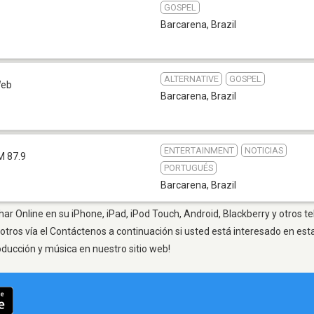
GOSPEL
Barcarena
,
Brazil
ALTERNATIVE
GOSPEL
eb
Barcarena
,
Brazil
ENTERTAINMENT
NOTICIAS
M 87.9
PORTUGUÉS
Barcarena
,
Brazil
ar Online en su iPhone, iPad, iPod Touch, Android, Blackberry y otros t
otros vía el Contáctenos a continuación si usted está interesado en est
oducción y música en nuestro sitio web!