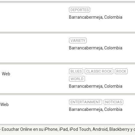
DEPORTES
Barrancabermeja
,
Colombia
VARIETY
Barrancabermeja
,
Colombia
BLUES
CLASSIC ROCK
ROCK
Web
WORLD
Barrancabermeja
,
Colombia
ENTERTAINMENT
NOTICIAS
Web
Barrancabermeja
,
Colombia
Escuchar Online en su iPhone, iPad, iPod Touch, Android, Blackberry y 