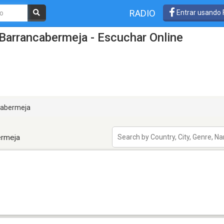
RADIO
Entrar usando
Barrancabermeja - Escuchar Online
cabermeja
ermeja