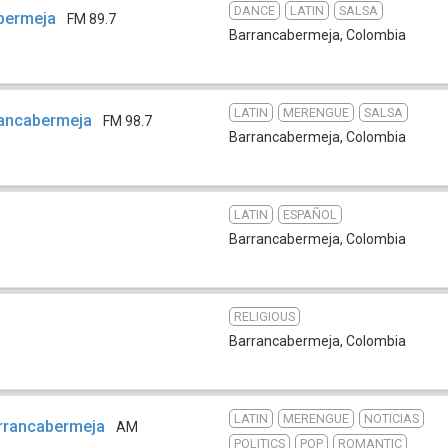
DANCE
LATIN
SALSA
bermeja
FM 89.7
Barrancabermeja
,
Colombia
LATIN
MERENGUE
SALSA
rancabermeja
FM 98.7
Barrancabermeja
,
Colombia
LATIN
ESPAÑOL
Barrancabermeja
,
Colombia
RELIGIOUS
b
Barrancabermeja
,
Colombia
LATIN
MERENGUE
NOTICIAS
arrancabermeja
AM
POLITICS
POP
ROMANTIC