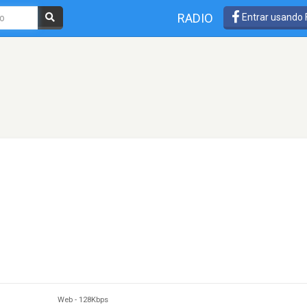
RADIO
Entrar usando
Web
-
128Kbps