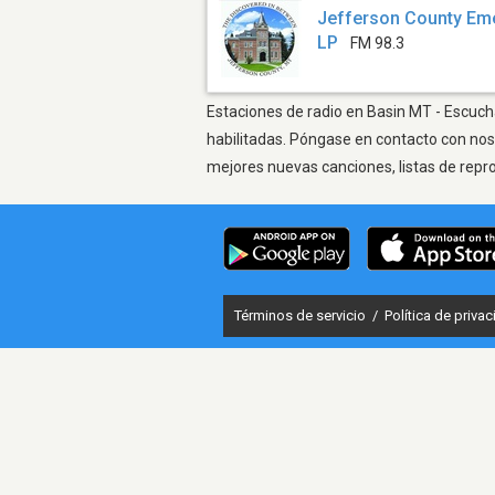
Jefferson County Em
LP
FM 98.3
Estaciones de radio en Basin MT - Escucha
habilitadas. Póngase en contacto con nos
mejores nuevas canciones, listas de repr
Términos de servicio
/
Política de priva