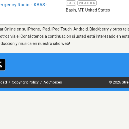
PAÍS
WEATHER
ergency Radio - KBAS-
Basin, MT
,
United States
r Online en su iPhone, iPad, iPod Touch, Android, Blackberry y otros te
otros vía el Contáctenos a continuación si usted está interesado en est
oducción y música en nuestro sitio web!
cidad
/
Copyright Policy
/
AdChoices
© 2026 Stre