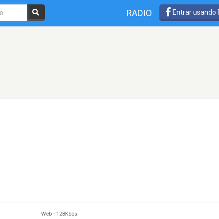
RADIO
Entrar usando
Web
-
128Kbps