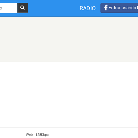
RADIO
Entrar usando
Web
-
128Kbps