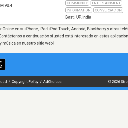
COMMUNITY
ENTERTAINMENT
FM 90.4
INFORMATION
CONVERSACIÓN
Basti, UP
,
India
r Online en su iPhone, iPad, iPod Touch, Android, Blackberry y otros telé
Contáctenos a continuación si usted está interesado en estas aplicaci
y música en nuestro sitio web!
cidad
/
Copyright Policy
/
AdChoices
© 2026 Stre