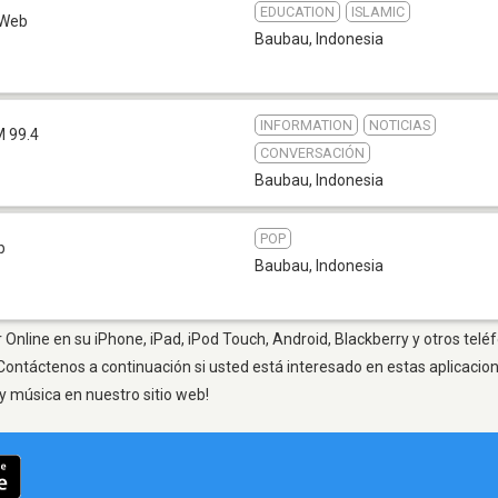
EDUCATION
ISLAMIC
Web
Baubau
,
Indonesia
INFORMATION
NOTICIAS
M 99.4
CONVERSACIÓN
Baubau
,
Indonesia
POP
b
Baubau
,
Indonesia
Online en su iPhone, iPad, iPod Touch, Android, Blackberry y otros teléf
Contáctenos a continuación si usted está interesado en estas aplicaci
y música en nuestro sitio web!