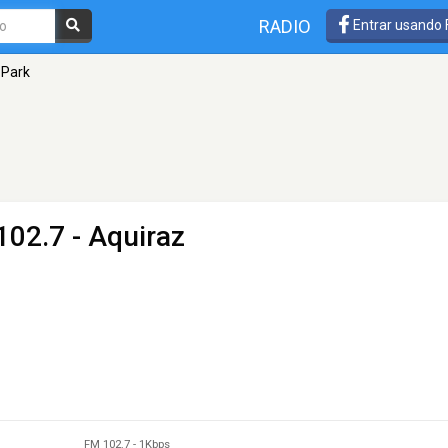
RADIO
Entrar usando
 Park
102.7 - Aquiraz
FM 102.7
-
1Kbps