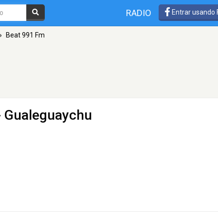
RADIO
Entrar usando
»
Beat 991 Fm
- Gualeguaychu