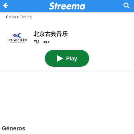
China
>
Beijing
北京古典音乐
FM · 98.6
Play
Géneros