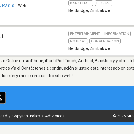
DANCEHALL
REGGAE
 Radio
Web
Beitbridge
,
Zimbabwe
ENTERTAINMENT
INFORMATION
.1
NOTICIAS
CONVERSACIÓN
Beitbridge
,
Zimbabwe
har Online en su iPhone, iPad, iPod Touch, Android, Blackberry y otros t
otros vía el Contáctenos a continuación si usted está interesado en est
oducción y música en nuestro sitio web!
cidad
/
Copyright Policy
/
AdChoices
© 2026 Stre