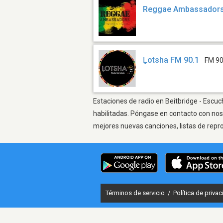
Reggae Ambassadors
Ḽotsha FM 90.1
FM 90
Estaciones de radio en Beitbridge - Escuc
habilitadas. Póngase en contacto con nos
mejores nuevas canciones, listas de repr
Términos de servicio
/
Política de priva