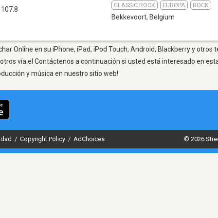
CLASSIC ROCK
EUROPA
ROCK
 107.8
Bekkevoort
,
Belgium
har Online en su iPhone, iPad, iPod Touch, Android, Blackberry y otros 
otros vía el Contáctenos a continuación si usted está interesado en est
oducción y música en nuestro sitio web!
cidad
/
Copyright Policy
/
AdChoices
© 2026 Stre