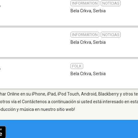
INFORMATION
NOTICIAS
b
Bela Crkva
,
Serbia
INFORMATION
NOTICIAS
Bela Crkva
,
Serbia
FOLK
b
Bela Crkva
,
Serbia
har Online en su iPhone, iPad, iPod Touch, Android, Blackberry y otros t
otros vía el Contáctenos a continuación si usted está interesado en est
oducción y música en nuestro sitio web!