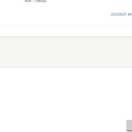
Web
-
128Kbps
SUGGEST A