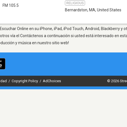
RELIGIOUS
FM 105.5
Bernardston, MA
,
United States
scuchar Online en su iPhone, iPad, iPod Touch, Android, Blackberry y o
otros vía el Contáctenos a continuación si usted está interesado en est
oducción y música en nuestro sitio web!
cidad
/
Copyright Policy
/
AdChoices
© 2026 Stre