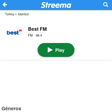
Turkey
>
Istanbul
Best FM
FM · 98.4
Play
Géneros