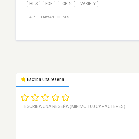
HITS
POP
TOP 40
VARIETY
TAIPEI
·
TAIWAN
·
CHINESE
Escriba una reseña