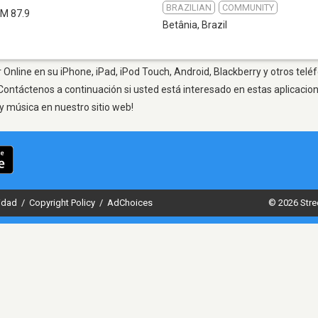
BRAZILIAN
COMMUNITY
FM 87.9
Betânia
,
Brazil
 Online en su iPhone, iPad, iPod Touch, Android, Blackberry y otros telé
Contáctenos a continuación si usted está interesado en estas aplicaci
y música en nuestro sitio web!
cidad
/
Copyright Policy
/
AdChoices
© 2026 Stre