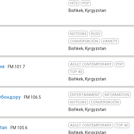
HITS
POP
Bishkek
,
Kyrgyzstan
NOTICIAS
RUSO
CONVERSACIÓN
VARIETY
Bishkek
,
Kyrgyzstan
ADULT CONTEMPORARY
POP
ия
FM 101.7
TOP 40
Bishkek
,
Kyrgyzstan
ENTERTAINMENT
INFORMATION
Обондору
FM 106.5
NOTICIAS
CONVERSACIÓN
Bishkek
,
Kyrgyzstan
ADULT CONTEMPORARY
TOP 40
stan
FM 105.6
Bishkek
,
Kyrgyzstan