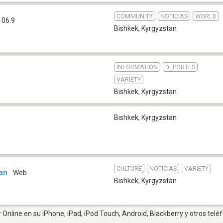
COMMUNITY
NOTICIAS
WORLD
106.9
Bishkek
,
Kyrgyzstan
INFORMATION
DEPORTES
VARIETY
Bishkek
,
Kyrgyzstan
Bishkek
,
Kyrgyzstan
CULTURE
NOTICIAS
VARIETY
an
Web
Bishkek
,
Kyrgyzstan
 Online en su iPhone, iPad, iPod Touch, Android, Blackberry y otros telé