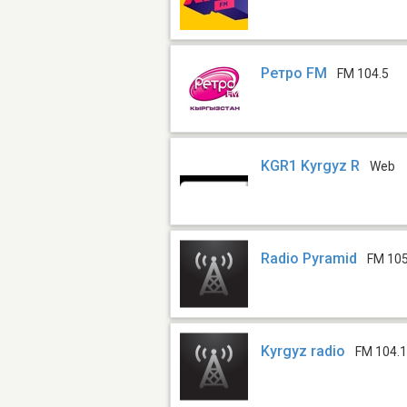
Ретро FM
FM 104.5
KGR1 Kyrgyz R
Web
Radio Pyramid
FM 105
Kyrgyz radio
FM 104.