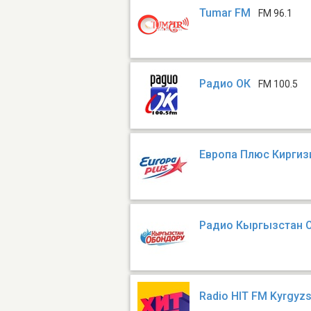
Tumar FM
FM 96.1
Радио ОК
FM 100.5
Европа Плюс Киргиз
Радио Кыргызстан 
Radio HIT FM Kyrgyz