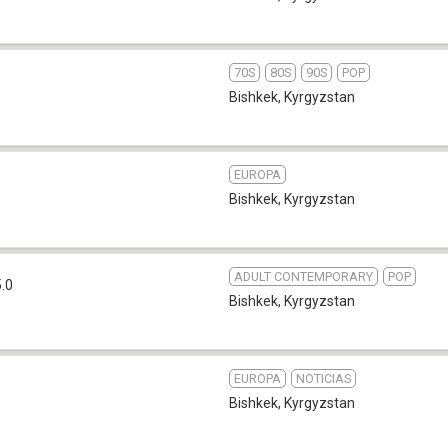
70S
80S
90S
POP
Bishkek
,
Kyrgyzstan
EUROPA
Bishkek
,
Kyrgyzstan
ADULT CONTEMPORARY
POP
.0
Bishkek
,
Kyrgyzstan
EUROPA
NOTICIAS
1
Bishkek
,
Kyrgyzstan