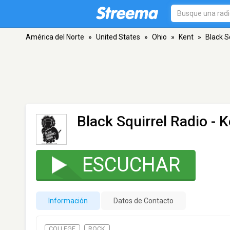
América del Norte
»
United States
»
Ohio
»
Kent
»
Black S
Black Squirrel Radio
- K
ESCUCHAR
Información
Datos de Contacto
COLLEGE
ROCK