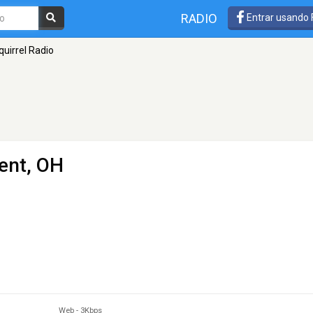
RADIO
Entrar usando
quirrel Radio
ent, OH
Web
-
3Kbps