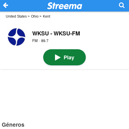
United States
>
Ohio
>
Kent
WKSU - WKSU-FM
FM · 89.7
Play
Géneros