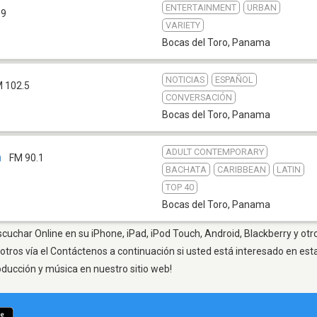
ENTERTAINMENT
URBAN
.9
VARIETY
Bocas del Toro
,
Panama
NOTICIAS
ESPAÑOL
 102.5
CONVERSACIÓN
Bocas del Toro
,
Panama
ADULT CONTEMPORARY
m
FM 90.1
BACHATA
CARIBBEAN
LATIN
TOP 40
Bocas del Toro
,
Panama
scuchar Online en su iPhone, iPad, iPod Touch, Android, Blackberry y ot
otros vía el Contáctenos a continuación si usted está interesado en est
oducción y música en nuestro sitio web!