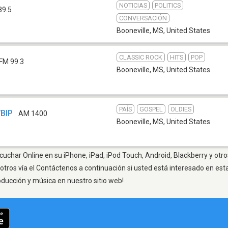
NOTICIAS
POLITICS
89.5
CONVERSACIÓN
Booneville, MS
,
United States
CLASSIC ROCK
HITS
POP
FM 99.3
Booneville, MS
,
United States
PAÍS
GOSPEL
OLDIES
WBIP
AM 1400
Booneville, MS
,
United States
cuchar Online en su iPhone, iPad, iPod Touch, Android, Blackberry y otr
otros vía el Contáctenos a continuación si usted está interesado en est
oducción y música en nuestro sitio web!