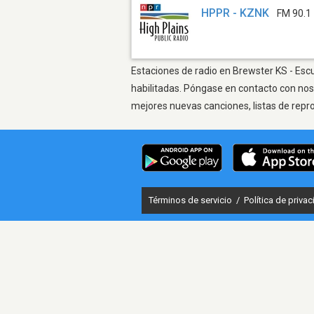
HPPR - KZNK
FM 90.1
Estaciones de radio en Brewster KS - Escu
habilitadas. Póngase en contacto con nos
mejores nuevas canciones, listas de repr
Términos de servicio
/
Política de priva