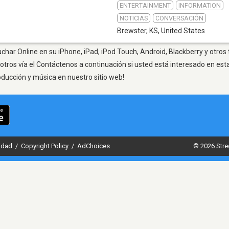
ENTERTAINMENT
INFORMATION
NOTICIAS
CONVERSACIÓN
Brewster, KS
,
United States
char Online en su iPhone, iPad, iPod Touch, Android, Blackberry y otros
otros vía el Contáctenos a continuación si usted está interesado en est
oducción y música en nuestro sitio web!
cidad
/
Copyright Policy
/
AdChoices
© 2026 Stre