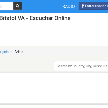
RADIO
Entrar usando
ristol VA - Escuchar Online
irginia
Bristol