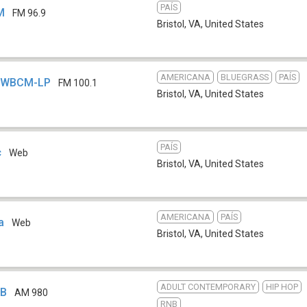
PAÍS
M
FM 96.9
Bristol, VA
,
United States
AMERICANA
BLUEGRASS
PAÍS
- WBCM-LP
FM 100.1
Bristol, VA
,
United States
PAÍS
c
Web
Bristol, VA
,
United States
AMERICANA
PAÍS
a
Web
Bristol, VA
,
United States
ADULT CONTEMPORARY
HIP HOP
TB
AM 980
RNB