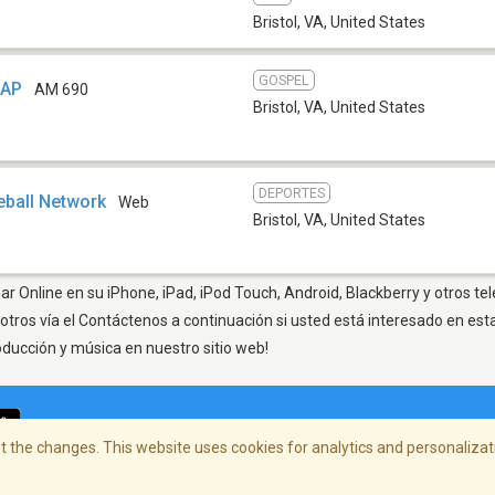
Bristol, VA
,
United States
GOSPEL
ZAP
AM 690
Bristol, VA
,
United States
DEPORTES
eball Network
Web
Bristol, VA
,
United States
har Online en su iPhone, iPad, iPod Touch, Android, Blackberry y otros t
otros vía el Contáctenos a continuación si usted está interesado en est
oducción y música en nuestro sitio web!
 the changes. This website uses cookies for analytics and personalizati