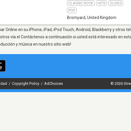
CLASSIC ROCK
HITS
OLDIES
POP
Bromyard
,
United Kingdom
r Online en su iPhone, iPad, iPod Touch, Android, Blackberry y otros te
otros vía el Contáctenos a continuación si usted está interesado en est
oducción y música en nuestro sitio web!
cidad
/
Copyright Policy
/
AdChoices
© 2026 Stre