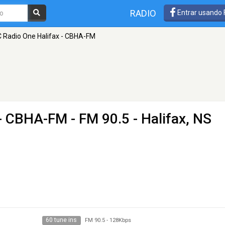
RADIO
Entrar usando
 Radio One Halifax - CBHA-FM
 - CBHA-FM
- FM 90.5 - Halifax, NS
60 tune ins
FM 90.5
-
128Kbps