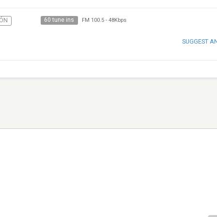
60 tune ins
IÓN
FM 100.5
-
48Kbps
SUGGEST A