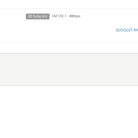
30 tune ins
FM 102.7
-
48Kbps
SUGGEST A