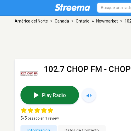
América del Norte
»
Canada
»
Ontario
»
Newmarket
»
10
102.7 CHOP FM - CHO
Play Radio
5
/5
basado en
1
review.
Información
Datos de Contacto