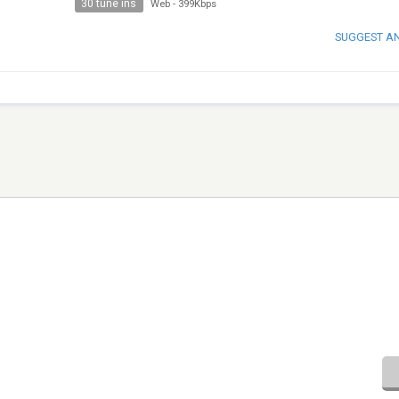
30 tune ins
Web
-
399Kbps
SUGGEST A