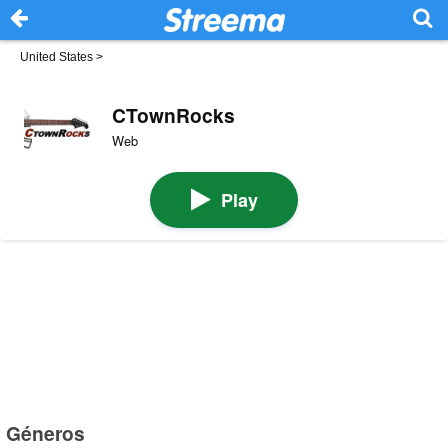
United States
>
CTownRocks
Web
Play
Géneros