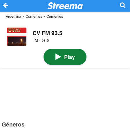
Argentina
>
Corrientes
>
Corrientes
CV FM 93.5
FM · 93.5
Play
Géneros