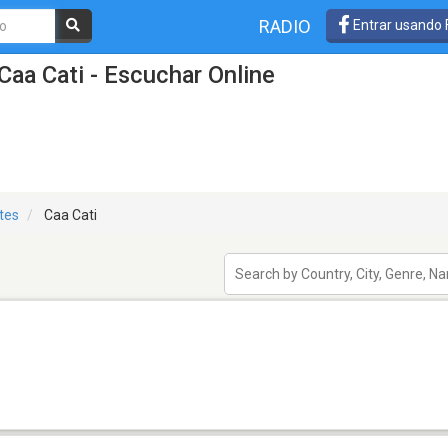
RADIO
Entrar usando
Caa Cati - Escuchar Online
tes
Caa Cati