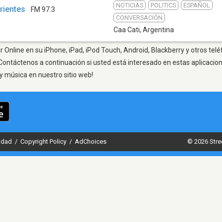
NOTICIAS
POLITICS
ESPAÑOL
rientes
FM 97.3
CONVERSACIÓN
Caa Cati
,
Argentina
r Online en su iPhone, iPad, iPod Touch, Android, Blackberry y otros telé
Contáctenos a continuación si usted está interesado en estas aplicaci
y música en nuestro sitio web!
cidad
/
Copyright Policy
/
AdChoices
© 2026 Stre