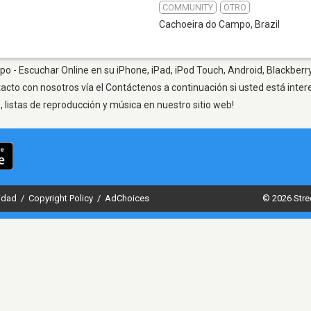
COMMUNITY
OTRO
Cachoeira do Campo
,
Brazil
o - Escuchar Online en su iPhone, iPad, iPod Touch, Android, Blackberry
tacto con nosotros vía el Contáctenos a continuación si usted está inte
listas de reproducción y música en nuestro sitio web!
cidad
/
Copyright Policy
/
AdChoices
© 2026 Stre