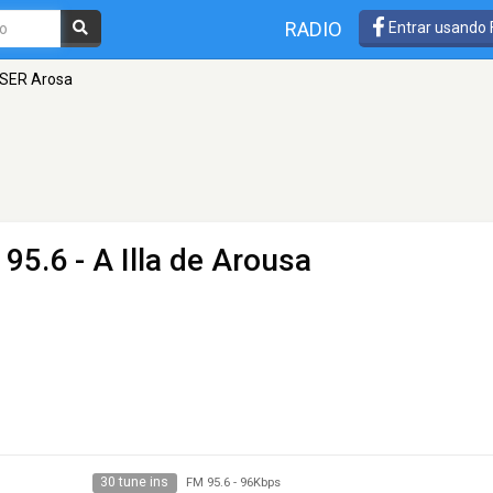
RADIO
Entrar usando
SER Arosa
95.6 - A Illa de Arousa
30 tune ins
FM 95.6
-
96Kbps