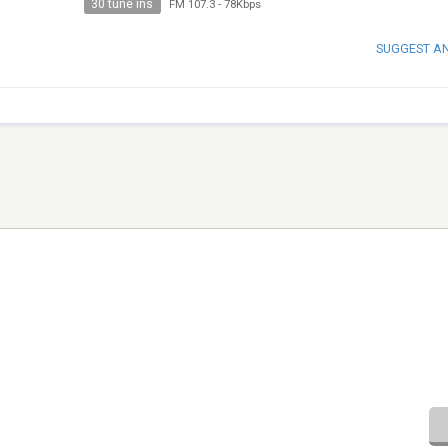
30 tune ins
FM 107.3
-
78Kbps
SUGGEST A