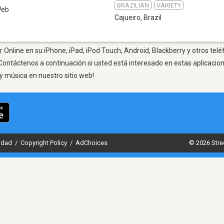
BRAZILIAN
VARIETY
eb
Cajueiro
,
Brazil
 Online en su iPhone, iPad, iPod Touch, Android, Blackberry y otros telé
Contáctenos a continuación si usted está interesado en estas aplicaci
y música en nuestro sitio web!
cidad
/
Copyright Policy
/
AdChoices
© 2026 Stre