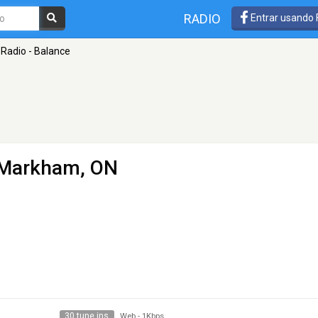
RADIO
Entrar usando
Radio - Balance
 Markham, ON
30 tune ins
Web
-
1Kbps