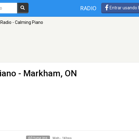
RADIO
Entrar usando
Radio - Calming Piano
iano
- Markham, ON
60 tune ins
Web
-
1Kbps