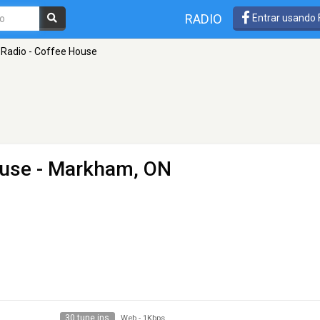
RADIO
Entrar usando
Radio - Coffee House
ouse
- Markham, ON
30 tune ins
Web
-
1Kbps