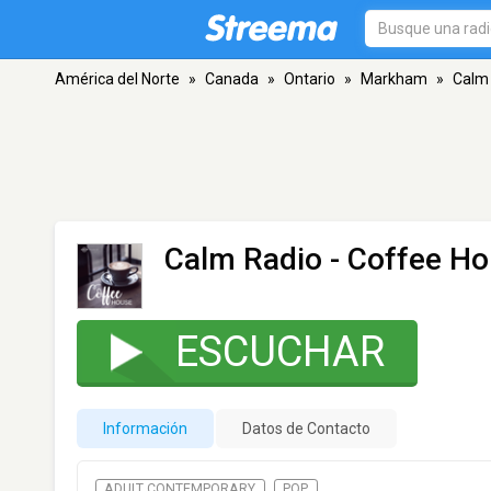
América del Norte
»
Canada
»
Ontario
»
Markham
»
Calm 
Calm Radio - Coffee H
ESCUCHAR
Información
Datos de Contacto
ADULT CONTEMPORARY
POP