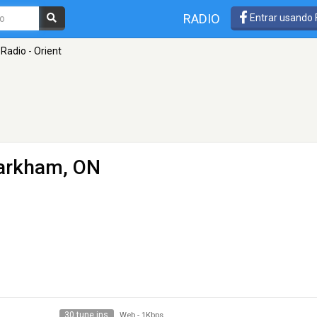
RADIO
Entrar usando
Radio - Orient
arkham, ON
30 tune ins
Web
-
1Kbps