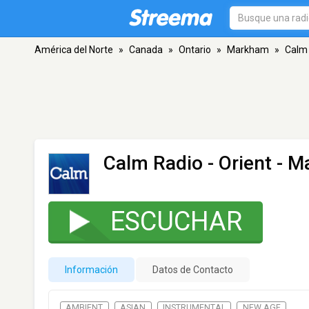
América del Norte
»
Canada
»
Ontario
»
Markham
»
Calm 
Calm Radio - Orient
- M
ESCUCHAR
Información
Datos de Contacto
AMBIENT
ASIAN
INSTRUMENTAL
NEW AGE