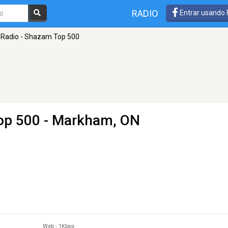
RADIO
Entrar usando
 Radio - Shazam Top 500
op 500
- Markham, ON
Web
-
1Kbps