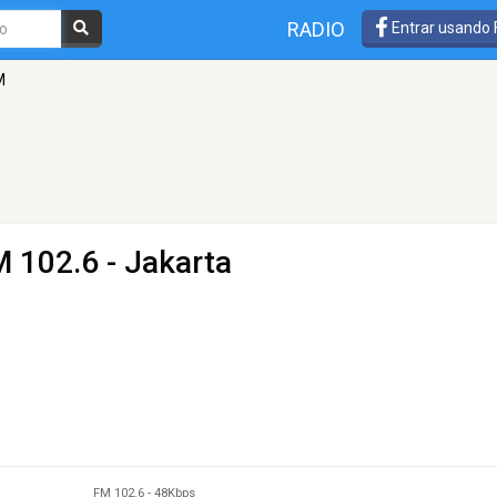
RADIO
Entrar usando
M
M 102.6 - Jakarta
FM 102.6
-
48Kbps