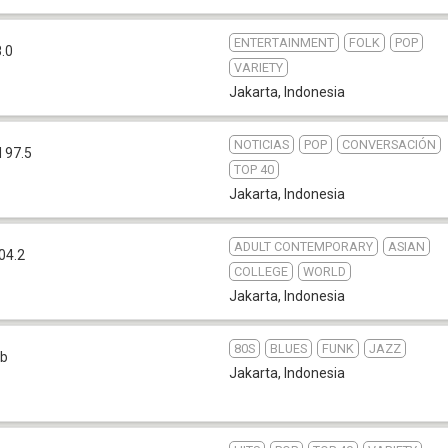
ENTERTAINMENT
FOLK
POP
.0
VARIETY
Jakarta
,
Indonesia
NOTICIAS
POP
CONVERSACIÓN
 97.5
TOP 40
Jakarta
,
Indonesia
ADULT CONTEMPORARY
ASIAN
04.2
COLLEGE
WORLD
Jakarta
,
Indonesia
80S
BLUES
FUNK
JAZZ
b
Jakarta
,
Indonesia