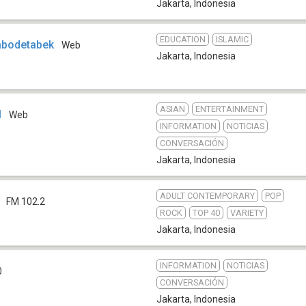
Jakarta
,
Indonesia
EDUCATION
ISLAMIC
abodetabek
Web
Jakarta
,
Indonesia
ASIAN
ENTERTAINMENT
M
Web
INFORMATION
NOTICIAS
CONVERSACIÓN
Jakarta
,
Indonesia
ADULT CONTEMPORARY
POP
FM 102.2
ROCK
TOP 40
VARIETY
Jakarta
,
Indonesia
INFORMATION
NOTICIAS
0
CONVERSACIÓN
Jakarta
,
Indonesia