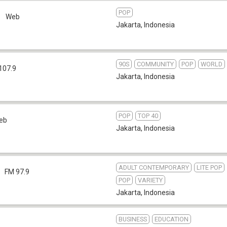
POP
g
Web
Jakarta
,
Indonesia
90S
COMMUNITY
POP
WORLD
107.9
Jakarta
,
Indonesia
POP
TOP 40
eb
Jakarta
,
Indonesia
ADULT CONTEMPORARY
LITE POP
FM 97.9
POP
VARIETY
Jakarta
,
Indonesia
BUSINESS
EDUCATION