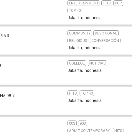
ENTERTAINMENT
HITS
POP
TOP 40
Jakarta
,
Indonesia
COMMUNITY
DEVOTIONAL
 96.3
RELIGIOUS
CONVERSACIÓN
Jakarta
,
Indonesia
COLLEGE
NOTICIAS
8
Jakarta
,
Indonesia
HITS
TOP 40
FM 98.7
Jakarta
,
Indonesia
00S
90S
ADULT CONTEMPORARY
HITS