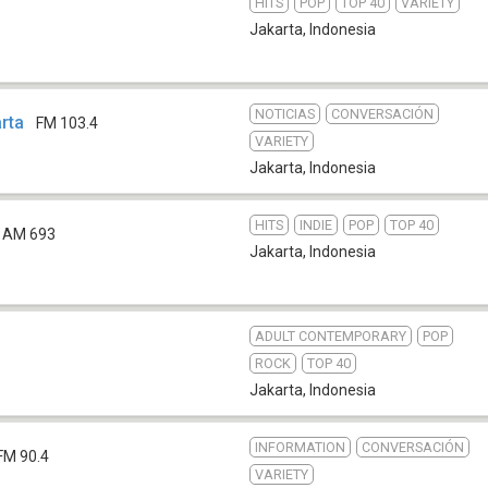
HITS
POP
TOP 40
VARIETY
Jakarta
,
Indonesia
NOTICIAS
CONVERSACIÓN
rta
FM 103.4
VARIETY
Jakarta
,
Indonesia
HITS
INDIE
POP
TOP 40
AM 693
Jakarta
,
Indonesia
ADULT CONTEMPORARY
POP
ROCK
TOP 40
Jakarta
,
Indonesia
INFORMATION
CONVERSACIÓN
FM 90.4
VARIETY