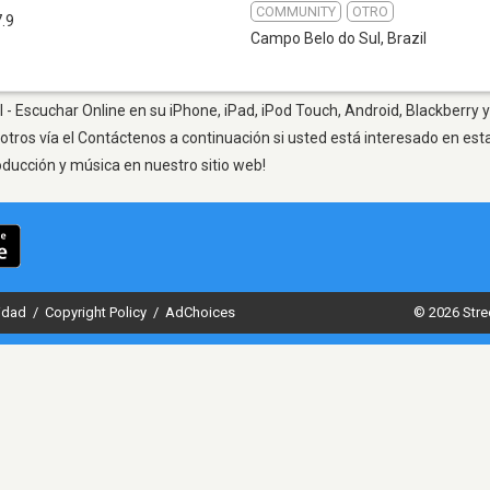
COMMUNITY
OTRO
.9
Campo Belo do Sul
,
Brazil
- Escuchar Online en su iPhone, iPad, iPod Touch, Android, Blackberry y
otros vía el Contáctenos a continuación si usted está interesado en est
oducción y música en nuestro sitio web!
cidad
/
Copyright Policy
/
AdChoices
© 2026 Stre