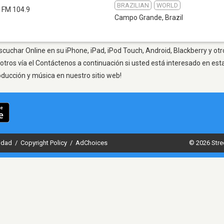
BRAZILIAN
WORLD
FM 104.9
Campo Grande
,
Brazil
cuchar Online en su iPhone, iPad, iPod Touch, Android, Blackberry y otr
otros vía el Contáctenos a continuación si usted está interesado en est
oducción y música en nuestro sitio web!
cidad
/
Copyright Policy
/
AdChoices
© 2026 Stre